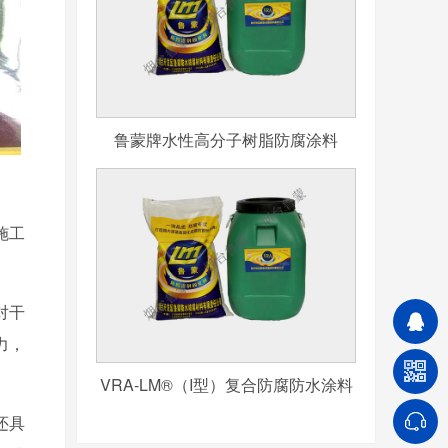
鲁蒙牌水性高分子树脂防腐涂料
施工
对干
力，
VRA-LM®（I型）复合防腐防水涂料
还具