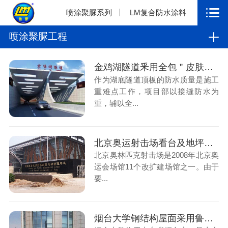
喷涂聚脲系列
LM复合防水涂料
喷涂聚脲工程
金鸡湖隧道釆用全包＂皮肤式＂鲁蒙喷涂聚脲
作为湖底隧道顶板的防水质量是施工
重难点工作，项目部以接缝防水为
重，辅以全...
北京奥运射击场看台及地坪采用鲁蒙喷涂聚脲
北京奥林匹克射击场是2008年北京奥
运会场馆11个改扩建场馆之一。由于
要...
烟台大学钢结构屋面采用鲁蒙喷涂聚脲