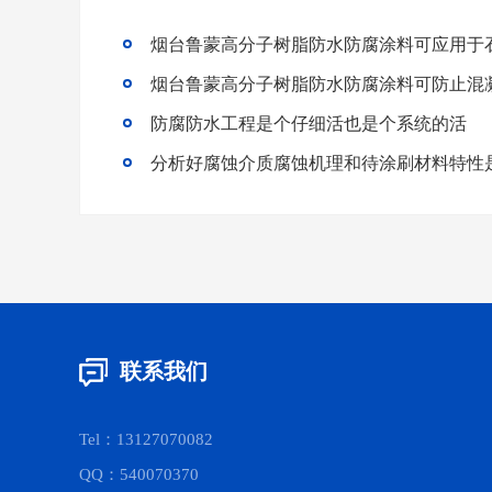
烟台鲁蒙高分子树脂防水防腐涂料可应用于
烟台鲁蒙高分子树脂防水防腐涂料可防止混
防腐防水工程是个仔细活也是个系统的活
联系我们
Tel：13127070082
QQ：540070370