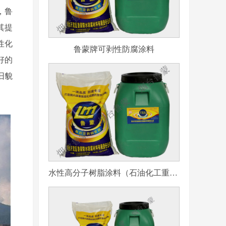
，鲁
其提
性化
鲁蒙牌可剥性防腐涂料
好的
旧貌
水性高分子树脂涂料（石油化工重防腐用）