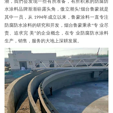
潮，我們会发现一些有所准备，有所积累的防腐防
水涂料品牌渐渐崭露头角，傲立潮头
烟台鲁蒙就是
!
其中一员，从
年成立以来，鲁蒙涂料一直专注
1994
防腐防水涂料的研究和开发，烟台鲁蒙秉承“专 业尽
责、追求完 美”的企业概念，在专 业防腐防水涂料
生产，销售，服务的大地上深耕发展。