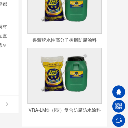
墙都
膜材
面直
鲁蒙牌水性高分子树脂防腐涂料
想材
VRA-LM®（I型）复合防腐防水涂料