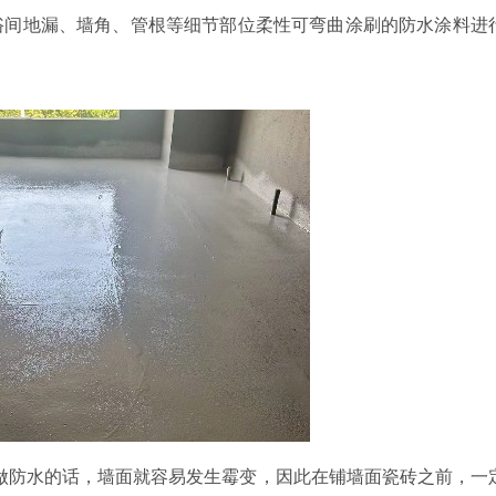
浴间地漏、墙角、管根等细节部位柔性可弯曲涂刷的防水涂料进
做防水的话，墙面就容易发生霉变，因此在铺墙面瓷砖之前，一