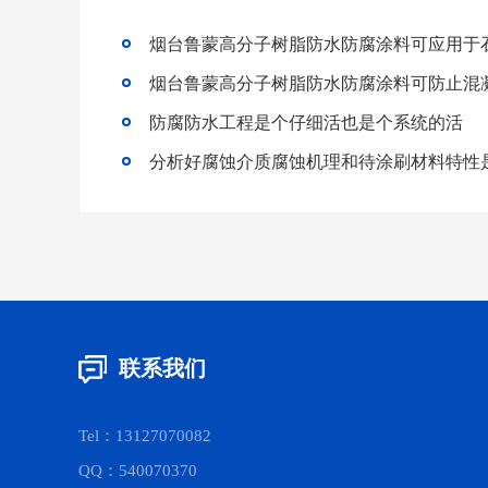
烟台鲁蒙高分子树脂防水防腐涂料可应用于
烟台鲁蒙高分子树脂防水防腐涂料可防止混
防腐防水工程是个仔细活也是个系统的活
联系我们
Tel：13127070082
QQ：540070370