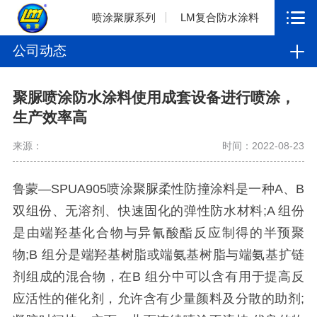
喷涂聚脲系列
LM复合防水涂料
公司动态
聚脲喷涂防水涂料使用成套设备进行喷涂，
生产效率高
来源：
时间：2022-08-23
鲁蒙—SPUA905喷涂聚脲柔性防撞涂料是一种A、B
双组份、无溶剂、快速固化的弹性防水材料;A 组份
是由端羟基化合物与异氰酸酯反应制得的半预聚
物;B 组分是端羟基树脂或端氨基树脂与端氨基扩链
剂组成的混合物，在B 组分中可以含有用于提高反
应活性的催化剂，允许含有少量颜料及分散的助剂;