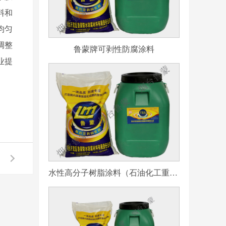
料和
均匀
调整
鲁蒙牌可剥性防腐涂料
业提
水性高分子树脂涂料（石油化工重防腐用）