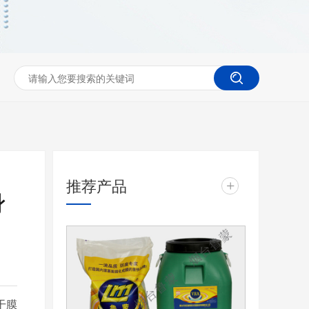
推荐产品
+
身
干膜