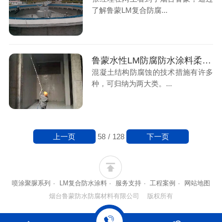
了解鲁蒙LM复合防腐...
鲁蒙水性LM防腐防水涂料柔性涂膜对混凝土的微细裂缝有修复和遮蔽作用
混凝土结构防腐蚀的技术措施有许多
种，可归纳为两大类。...
上一页
下一页
58
/
128
喷涂聚脲系列
·
LM复合防水涂料
·
服务支持
·
工程案例
·
网站地图
烟台鲁蒙防水防腐材料有限公司 版权所有