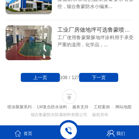
些，烟台鲁蒙防水小编来...
工业厂房做地坪可选鲁蒙喷涂聚脲耐磨涂料
工厂使用鲁蒙聚脲地坪涂料用于承受
严重的滥用，化学品，...
上一页
下一页
108
/
127
喷涂聚脲系列
·
LM复合防水涂料
·
服务支持
·
工程案例
·
网站地图
烟台鲁蒙防水防腐材料有限公司 版权所有
首页
我们