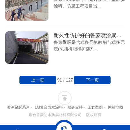
涂料、防腐工程项目当...
耐久性防护好的鲁蒙喷涂聚脲防水涂料
鲁蒙聚脲是含端多异氰酸酯与端多元
胺(包括树脂和扩链剂...
上一页
下一页
91
/
127
喷涂聚脲系列
·
LM复合防水涂料
·
服务支持
·
工程案例
·
网站地图
烟台鲁蒙防水防腐材料有限公司 版权所有