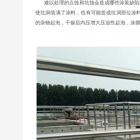
难以处理的点蚀和坑蚀会造成哪些涂装缺陷
使坑洞填满了涂料，也有可能造成坑洞部位涂
的杂物起泡，干燥后内压增大压迫性起泡，涂