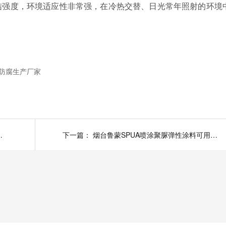
结强度，环境适应性非常强，在冷热交替、日光常年照射的环境
防腐生产厂家
司从未改名的声明
下一篇：
烟台鲁蒙SPUA喷涂聚脲弹性涂料可用煤炭开采设备