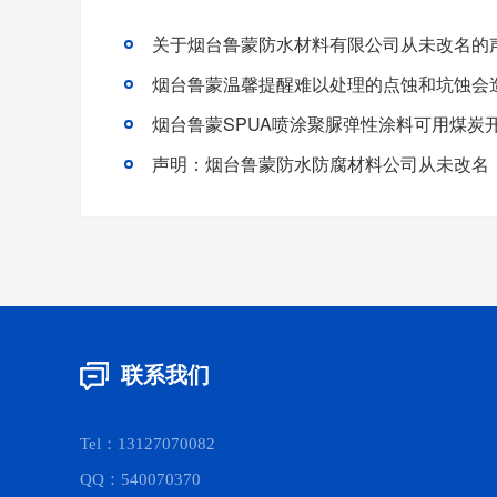
关于烟台鲁蒙防水材料有限公司从未改名的
烟台鲁蒙SPUA喷涂聚脲弹性涂料可用煤炭
联系我们
Tel：13127070082
QQ：540070370