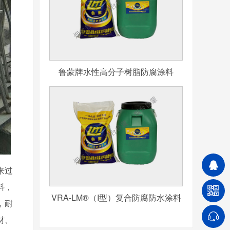
鲁蒙牌水性高分子树脂防腐涂料
来过
料，
VRA-LM®（I型）复合防腐防水涂料
，耐
材、