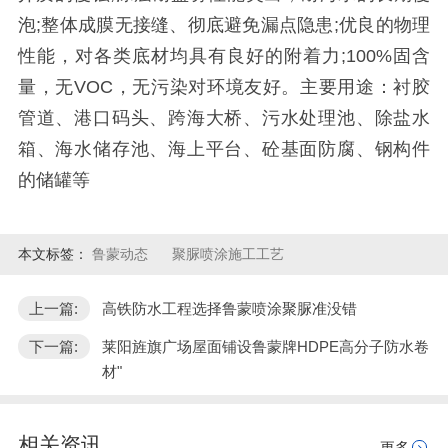
泡;整体成膜无接缝、彻底避免漏点隐患;优良的物理
性能，对各类底材均具有良好的附着力;100%固含
量，无VOC，无污染对环境友好。主要用途：衬胶
管道、港口码头、跨海大桥、污水处理池、除盐水
箱、海水储存池、海上平台、砼基面防腐、钢构件
的储罐等
本文标签：
鲁蒙动态
聚脲喷涂施工工艺
上一篇:
高铁防水工程选择鲁蒙喷涂聚脲准没错
下一篇:
莱阳旌旗广场屋面铺设鲁蒙牌HDPE高分子防水卷
材"
相关资讯
更多