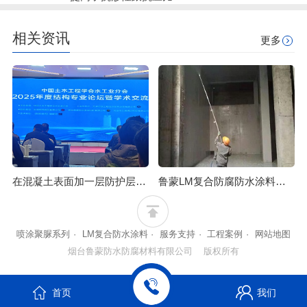
相关资讯
更多
在混凝土表面加一层防护层-VRA-LM@防腐防水涂料涂膜
鲁蒙LM复合防腐防水涂料优势互补，刚柔相济，提高了抗渗性跟抗压比
喷涂聚脲系列
·
LM复合防水涂料
·
服务支持
·
工程案例
·
网站地图
烟台鲁蒙防水防腐材料有限公司 版权所有
首页
我们