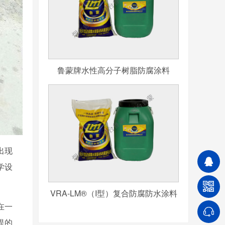
鲁蒙牌水性高分子树脂防腐涂料
出现
学设
VRA-LM®（I型）复合防腐防水涂料
在一
提的