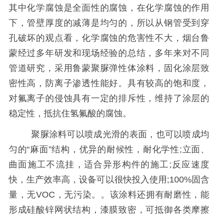
其中化学腐蚀是全面性的腐蚀，在化学腐蚀的作用
下，管壁厚度的减薄是均匀的，所以从钢管受到穿
孔破坏的观点看，化学腐蚀的危害性不大，
烟台鲁
蒙
经过多年研发和现场经验的总结，多年来对不同
管道
研究，
采用鲁蒙聚脲弹性体涂料，
固化涂层致
密性高，防离子渗透性能好。具有较高的饱和度，
对氟离子的侵蚀具有一定的排斥性，维持了涂层的
稳定性，抵抗住氢氟酸的腐蚀。
聚脲涂料可以喷成光滑的表面，也可以喷成均
匀的
“
麻面
”
结构，优异的耐候性，耐化学性
;
立面、
曲面施工不流挂，适合异形构件的施工
;
反应速度
快，生产效率高，设备可以很快投入使用
;100%
固含
量，无
VOC
，无污染。。该涂料还拥有耐磨性，能
形成硅酸锌网状结构，漆膜致密，可抵御各类摩擦