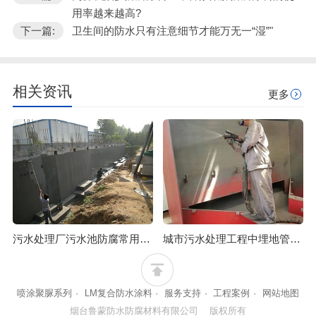
用率越来越高?
下一篇:
卫生间的防水只有注意细节才能万无一“湿”"
相关资讯
更多
污水处理厂污水池防腐常用材料的LM复合防腐防水涂料
城市污水处理工程中埋地管道防腐可选烟台鲁蒙喷涂聚脲涂料
喷涂聚脲系列
·
LM复合防水涂料
·
服务支持
·
工程案例
·
网站地图
烟台鲁蒙防水防腐材料有限公司 版权所有