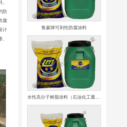
料。
的防
防腐
鲁蒙牌可剥性防腐涂料
设计
渗、
水性高分子树脂涂料（石油化工重防腐用）