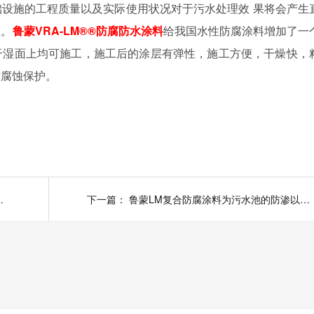
础设施的工程质量以及实际使用状况对于污水处理效
果将会产生
性。
鲁蒙
VRA-LM®®
防腐防水涂料
给我国水性防腐涂料增加了一
干湿面上均可施工，施工后的涂层有弹性，施工方便，干燥快，
防腐蚀保护。
的优点以及特点
下一篇：
鲁蒙LM复合防腐涂料为污水池的防渗以及耐久性保驾护航