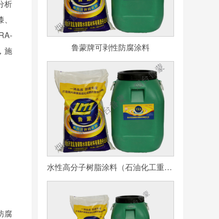
分析
漆、
RA-
鲁蒙牌可剥性防腐涂料
，施
水性高分子树脂涂料（石油化工重防腐用）
防腐