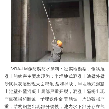
VRA-LM@
防腐防水涂料：经实地勘察，钢筋混
凝土的病害主要表现为：半埋地式混凝土池壁外壁
沙浆抹灰层出现大面积龟 裂和掉块，半埋地式混凝
土池壁外壁混凝土局部严重开裂，混凝土隔栅出现
严重破损和磨蚀，予埋铁件全 部锈蚀，周边破损严
重，结构钢筋出现部分锈蚀，池内水下部分存在气