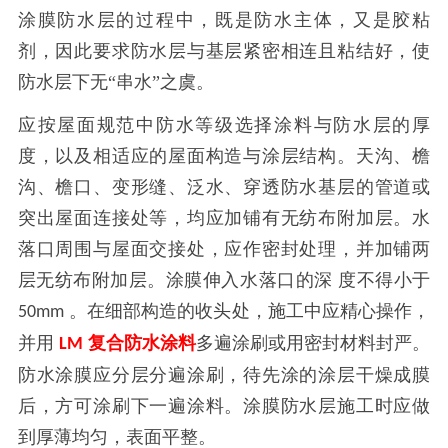
涂膜防水层的过程中，既是防水主体，又是胶粘
剂，因此要求防水层与基层紧密相连且粘结好，使
防水层下无“串水”之虞。
应按屋面规范中防水等级选择涂料与防水层的厚
度，以及相适应的屋面构造与涂层结构。天沟、檐
沟、檐口、变形缝、泛水、穿透防水基层的管道或
突出屋面连接处等，均应加铺有无纺布附加层。水
落口周围与屋面交接处，应作密封处理，并加铺两
层无纺布附加层。涂膜伸入水落口的深
度不得小于
。在细部构造的收头处，施工中应精心操作，
50mm
并用
复合防水涂料
多遍涂刷或用密封材料封严。
LM
防水涂膜应分层分遍涂刷，待先涂的涂层干燥成膜
后，方可涂刷下一遍涂料。涂膜防水层施工时应做
到厚薄均匀，表面平整。