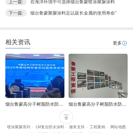
上一篇:
在海洋环境中可选择烟台鲁蒙喷涂聚脲涂料
下一篇:
烟台鲁蒙聚脲涂料足以延长金属的使用寿命"
相关资讯
更多
烟台鲁蒙高分子树脂防水防腐涂料可应用于石油化工行业
烟台鲁蒙高分子树脂防水防腐涂料可防止混凝土浒苔附着
喷涂聚脲系列
·
LM复合防水涂料
·
服务支持
·
工程案例
·
网站地图