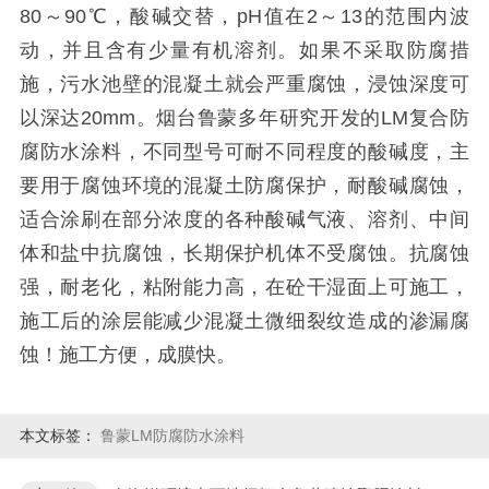
80
～
90
℃，酸碱交替，
pH
值在
2
～
13
的范围内波
动，并且含有少量有机溶剂。如果不采取防腐措
施，污水池壁的混凝土就会严重腐蚀，浸蚀深度可
以深达
20mm
。烟台鲁蒙多年研究开发的
LM
复合防
腐防水涂料，不同型号可耐不同程度的酸碱度，主
要用于腐蚀环境的混凝土防腐保护，耐酸碱腐蚀，
适合涂刷在部分浓度的各种酸碱气液、溶剂、中间
体和盐中抗腐蚀，长期保护机体不受腐蚀。抗腐蚀
强，耐老化，粘附能力高，在砼干湿面上可施工，
施工后的涂层能减少混凝土微细裂纹造成的渗漏腐
蚀！施工方便，成膜快。
本文标签：
鲁蒙LM防腐防水涂料