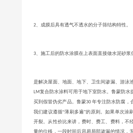
、成膜后具有透气不透水的分子筛结构特性。
2
、施工后的防水涂膜在上表面直接做水泥砂浆
3
是解决屋面、地面、地下、卫生间渗漏、游泳
复合防水涂料可用于地下室防水。鲁蒙防水
LM
买到假冒伪劣产品。鲁蒙
年专注防水防腐，
30
我们建议遵循
“薄刷多遍”的原则。如果单次涂
开裂。从性价比来讲，费时、费工、费料，不
量的位移，一段时间后容易局部渗漏的情况，