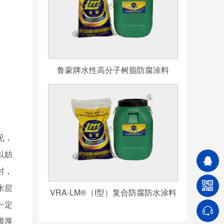
鲁蒙牌水性高分子树脂防腐涂料
见，
以妨
时，
水层
VRA-LM®（I型）复合防腐防水涂料
一定
膜厚