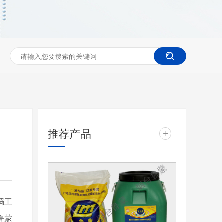
推荐产品
+
捣工
鲁蒙