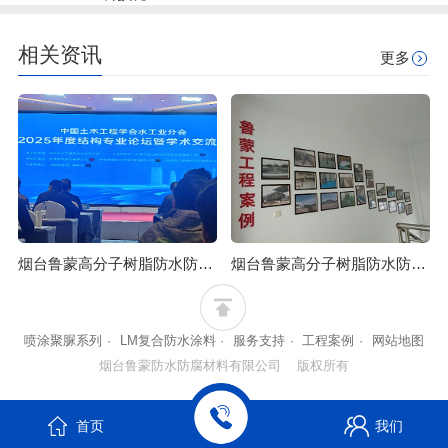
相关资讯
更多
烟台鲁蒙高分子树脂防水防腐涂料可应用于石油化工行业
烟台鲁蒙高分子树脂防水防腐涂料可防止混凝土浒苔附着
喷涂聚脲系列
·
LM复合防水涂料
·
服务支持
·
工程案例
·
网站地图
烟台鲁蒙防水防腐材料有限公司 版权所有
首页
我们