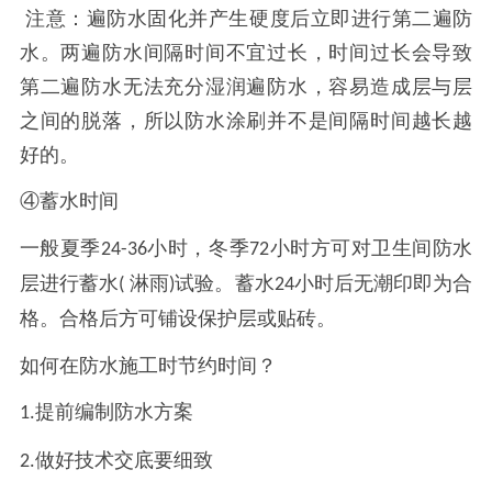
注意：遍防水固化并产生硬度后立即进行第二遍防
水。两遍防水间隔时间不宜过长，时间过长会导致
第二遍防水无法充分湿润遍防水，容易造成层与层
之间的脱落，所以防水涂刷并不是间隔时间越长越
好的。
④蓄水时间
一般夏季
小时，冬季
小时方可对卫生间防水
24-36
72
层进行蓄水
淋雨
试验。蓄水
小时后无潮印即为合
(
)
24
格。合格后方可铺设保护层或贴砖。
如何在防水施工时节约时间？
提前编制防水方案
1.
做好技术交底要细致
2.