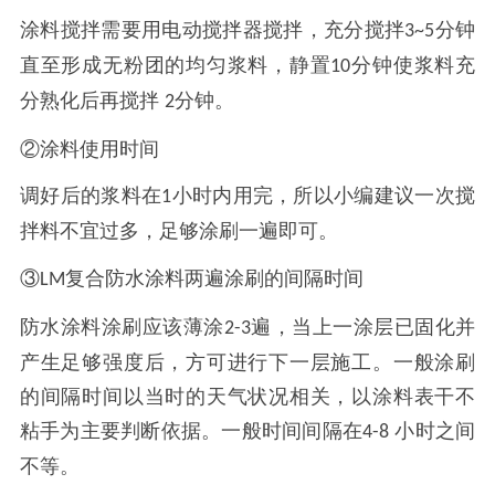
涂料搅拌需要用电动搅拌器搅拌，充分搅拌
分钟
3~5
直至形成无粉团的均匀浆料，静置
分钟使浆料充
10
分熟化后再搅拌
分钟。
2
②涂料使用时间
调好后的浆料在
小时内用完，所以小编建议一次搅
1
拌料不宜过多，足够涂刷一遍即可。
③
复合防水涂料两遍涂刷的间隔时间
LM
防水涂料涂刷应该薄涂
遍，当上一涂层已固化并
2-3
产生足够强度后，方可进行下一层施工。一般涂刷
的间隔时间以当时的天气状况相关，以涂料表干不
粘手为主要判断依据。一般时间间隔在
小时之间
4-8
不等。