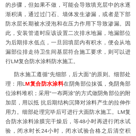
的步骤，但如果不做，可能会导致填充层中的水逐
渐积满，通过过门石、墙体发生渗漏，或者是下部
防水层长期被水浸泡和在压力作用下导致渗漏。因
此，安装管道时应该设置二次排水地漏，地漏部位
为后期排水低点，一旦回填层内有积水，便会从地
漏部位排走待卫生间基层符合施工要求，则可以进
行
LM
复合防水涂料防水施工。
防水施工遵循
“先细部，后大面”的原则。细部处
理：用
L
M
复合防水涂料
在阴角部位抹弧，免阴角部
位涂料堆积；采用“一布两涂”的方式做阴角部位的附
加层，用以抵 抗后期结构沉降对涂料产生的拉伸作
用力。细部处理完毕后可进行大面防水施工
。
LM
复
合防水涂料涂膜完干燥后，等
48
小时再进行闭水试
验，闭水时长
24
小时，闭水试验合格之后清空积