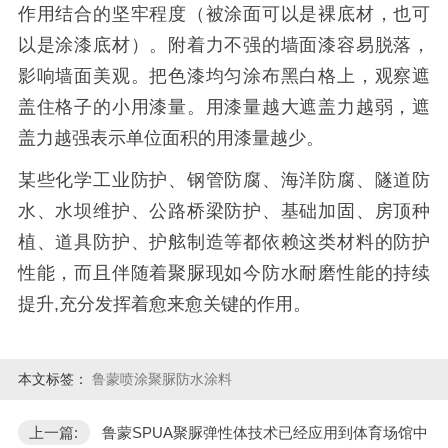
作用结合的坚牢程度（被涂面可以是裸底材，也可
以是涂漆底材）。附着力不强的墙面漆容易脱落，
影响墙面美观。把色漆均匀涂布黑白格上，观察遮
盖住格子的小用漆量。用漆量越大遮盖力越弱，遮
盖力越强表示单位面积的用漆量越少。
某些化学工业防护、钢管防腐、海洋防腐、隧道防
水、水坝维护、公路桥梁防护、基础加固、房顶种
植、道具防护、护舷制造等都依赖这类材料的防护
性能，而且伴随着聚脲现如今防水耐磨性能的持续
提升
,
充分发挥着愈来愈关键的作用。
本文标签：
鲁蒙喷涂聚脲防水涂料
上一篇:
鲁蒙SPUA聚脲弹性体技术已经应用到体育场馆中