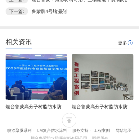
下一篇:
鲁蒙牌4号堵漏剂"
相关资讯
更多
烟台鲁蒙高分子树脂防水防腐涂料可应用于石油化工行业
烟台鲁蒙高分子树脂防水防腐涂料可防止混凝土浒苔附着
喷涂聚脲系列
·
LM复合防水涂料
·
服务支持
·
工程案例
·
网站地图
烟台鲁蒙防水防腐材料有限公司 版权所有