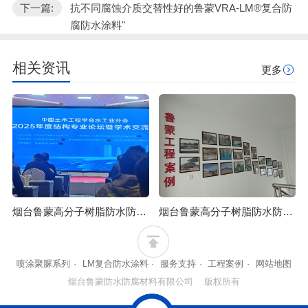
下一篇:
抗不同腐蚀介质交替性好的鲁蒙VRA-LM®复合防
腐防水涂料"
相关资讯
更多
烟台鲁蒙高分子树脂防水防腐涂料可应用于石油化工行业
烟台鲁蒙高分子树脂防水防腐涂料可防止混凝土浒苔附着
喷涂聚脲系列
·
LM复合防水涂料
·
服务支持
·
工程案例
·
网站地图
烟台鲁蒙防水防腐材料有限公司 版权所有