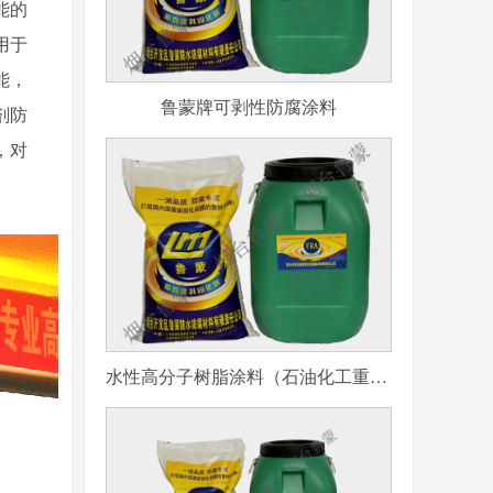
能的
用于
能，
鲁蒙牌可剥性防腐涂料
剂防
，对
水性高分子树脂涂料（石油化工重防腐用）