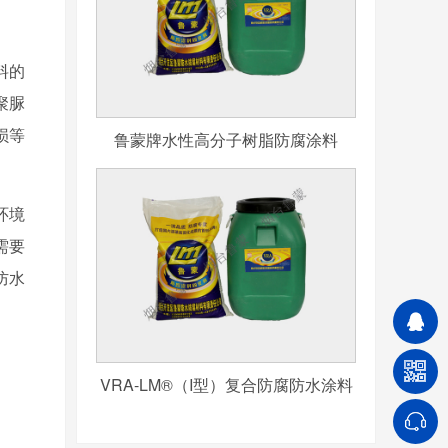
料的
聚脲
损等
鲁蒙牌水性高分子树脂防腐涂料
环境
需要
防水
VRA-LM®（I型）复合防腐防水涂料