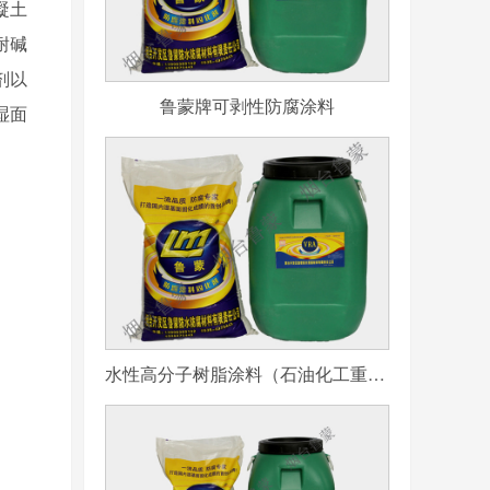
凝土
耐碱
剂以
鲁蒙牌可剥性防腐涂料
湿面
水性高分子树脂涂料（石油化工重防腐用）