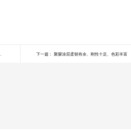
度更好，不容易开裂
下一篇：
聚脲涂层柔韧有余、刚性十足、色彩丰富