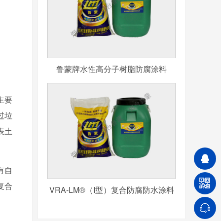
鲁蒙牌水性高分子树脂防腐涂料
主要
过垃
表土
有自
复合
VRA-LM®（I型）复合防腐防水涂料