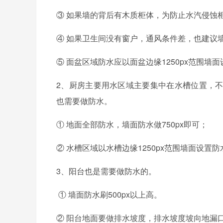
③ 如果墙的背后有木质柜体，为防止水汽侵蚀
④ 如果卫生间没有窗户，通风条件差，也建议
⑤ 面盆区域防水应以面盆边缘
1250px
范围墙面
2
、厨房主要用水区域主要集中在水槽位置，
也需要做防水。
① 地面全部防水，墙面防水做
750px
即可；
② 水槽区域以水槽边缘
1250px
范围墙面设置防
3
、阳台也是需要做防水的。
① 墙面防水刷500px以上高。
② 阳台地面要做排水坡度，排水坡度坡向地漏