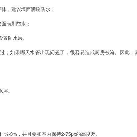
柜体，建议墙面满刷防水；
墙面满刷防水；
设置防水层。
不过，如果哪天水管出现问题了，很容易造成厨房被淹。因此，
水层。
口
1%-3%
，并且要和室内保持
2-75px
的高度差。