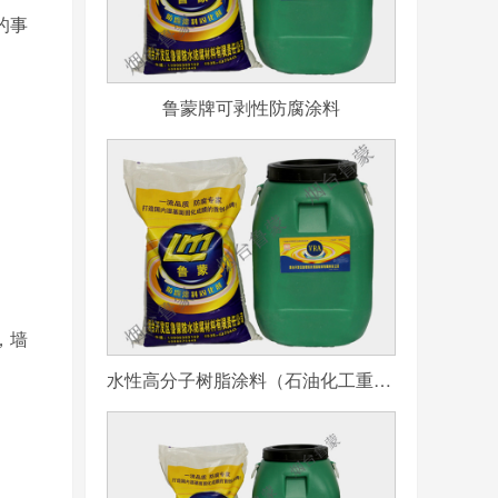
的事
鲁蒙牌可剥性防腐涂料
，墙
水性高分子树脂涂料（石油化工重防腐用）
；