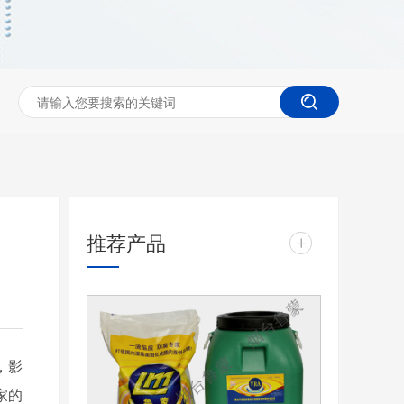
推荐产品
+
，影
家的