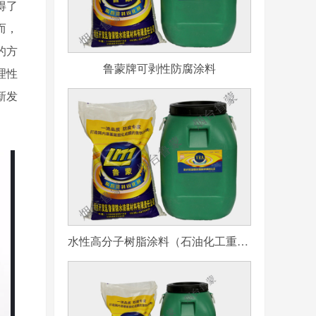
得了
而，
的方
鲁蒙牌可剥性防腐涂料
理性
新发
水性高分子树脂涂料（石油化工重防腐用）