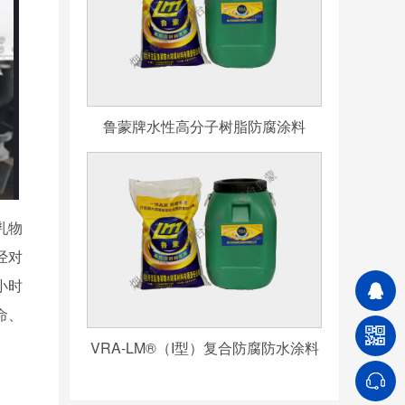
鲁蒙牌水性高分子树脂防腐涂料
乳物
经对
小时
命、
VRA-LM®（I型）复合防腐防水涂料