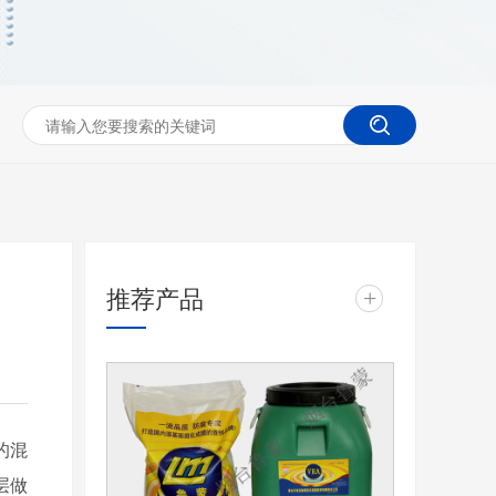
推荐产品
+
的混
层做