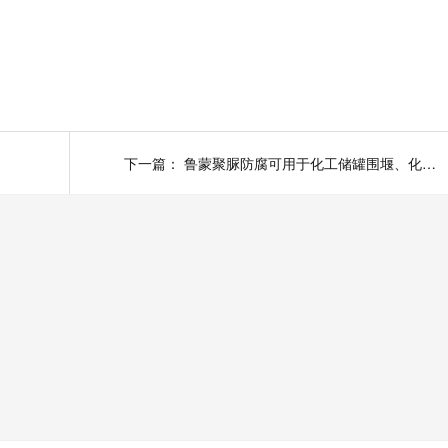
下一篇：
鲁蒙聚脲防腐可用于化工储罐围堰、化工沟、，电气排水沟及地上防渗层