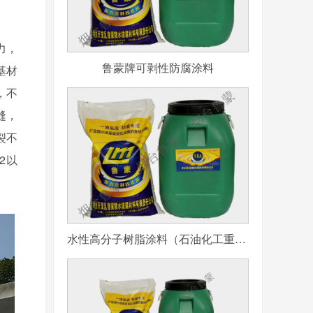
力，
鲁蒙牌可剥性防腐涂料
基材
，不
缝，
裂不
2以
水性高分子树脂涂料（石油化工重防腐用）