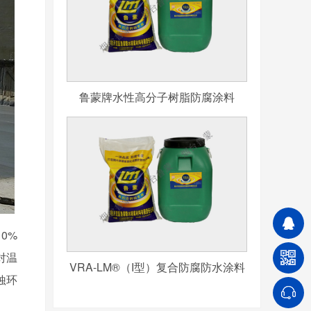
鲁蒙牌水性高分子树脂防腐涂料
0%
对温
VRA-LM®（I型）复合防腐防水涂料
蚀环