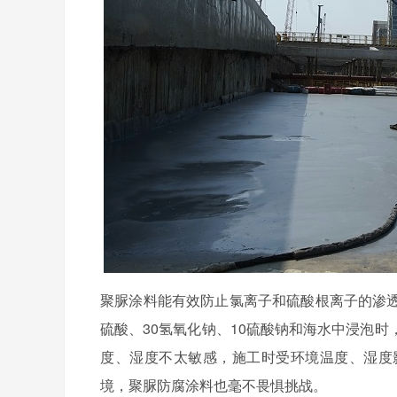
聚脲涂料能有效防止氯离子和硫酸根离子的渗透
硫酸、30氢氧化钠、10硫酸钠和海水中浸泡
度、湿度不太敏感，施工时受环境温度、湿度
境，聚脲防腐涂料也毫不畏惧挑战。