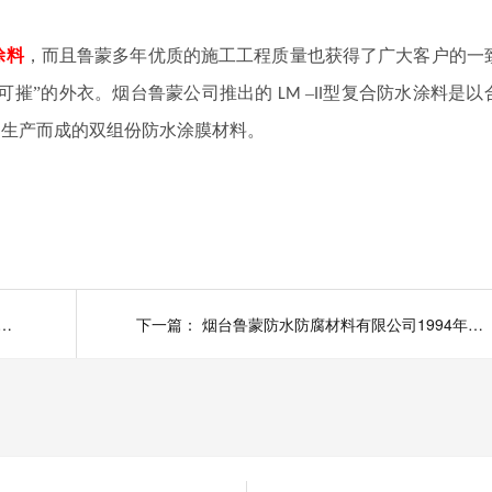
涂料
，而且鲁蒙多年优质的施工工程质量也获得了广大客户的一
可摧”的外衣。烟台鲁蒙公司推出的
–
型复合防水涂料是以
LM
II
剂生产而成的双组份防水涂膜材料。
涂料涂刷可以选择鲁蒙LM复合防水涂料
下一篇：
烟台鲁蒙防水防腐材料有限公司1994年涉足防水防腐领域