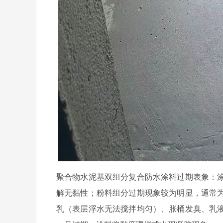
聚合物水泥基双组分复合防水涂料过期表象：
解无黏性；粉料组分过期现象较为明显，通常
乳（表层浮水无法搅拌均匀）、胀桶发臭、乳