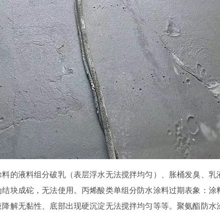
涂料的液料组分破乳（表层浮水无法搅拌均匀）、胀桶发臭、乳
为结块成砣，无法使用。丙烯酸类单组分防水涂料过期表象：涂
液降解无黏性、底部出现硬沉淀无法搅拌均匀等等。聚氨酯防水