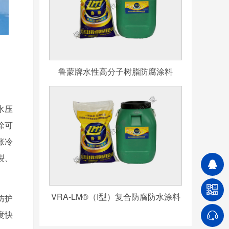
鲁蒙牌水性高分子树脂防腐涂料
水压
涂可
胀冷
裂、
VRA-LM®（I型）复合防腐防水涂料
防护
度快