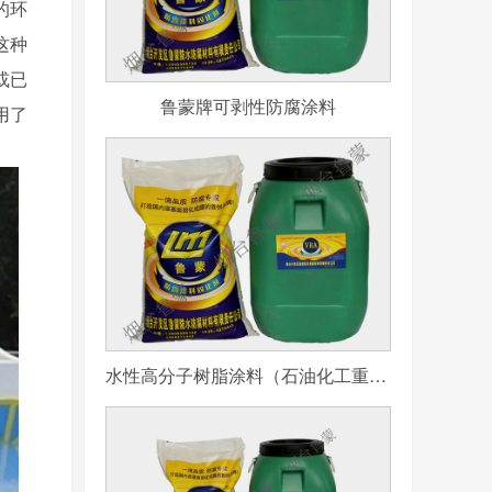
的环
这种
或已
鲁蒙牌可剥性防腐涂料
用了
水性高分子树脂涂料（石油化工重防腐用）