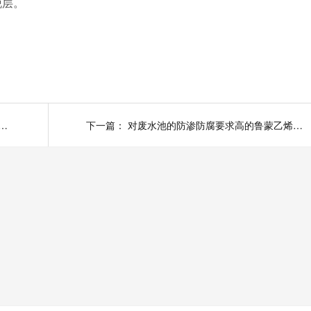
脱层。
用鲁蒙LM复合防水涂料的注意事项
下一篇：
对废水池的防渗防腐要求高的鲁蒙乙烯基酯防腐涂料