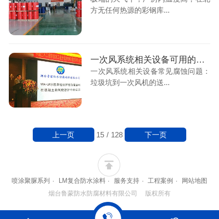
方无任何热源的彩钢库...
一次风系统相关设备可用的鲁蒙高分子树脂防水防腐涂料
一次风系统相关设备常见腐蚀问题：
垃圾坑到一次风机的送...
上一页
下一页
15
/
128
喷涂聚脲系列
·
LM复合防水涂料
·
服务支持
·
工程案例
·
网站地图
烟台鲁蒙防水防腐材料有限公司 版权所有