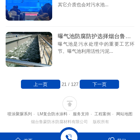
其它介质也会对污水池...
曝气池防腐防护选择烟台鲁蒙VRA-LM®防腐涂料
曝气池是污水处理中的重要工艺环
节。曝气池利用活性污泥...
上一页
下一页
21
/
127
喷涂聚脲系列
·
LM复合防水涂料
·
服务支持
·
工程案例
·
网站地图
烟台鲁蒙防水防腐材料有限公司 版权所有